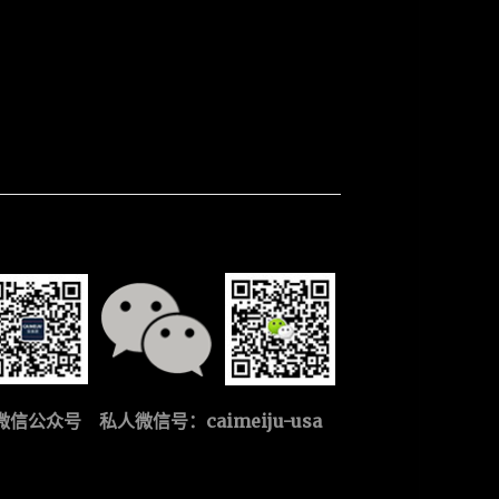
微信公众号 私人微信号：
caimeiju-usa