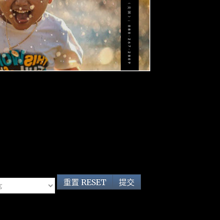
重置 RESET
提交