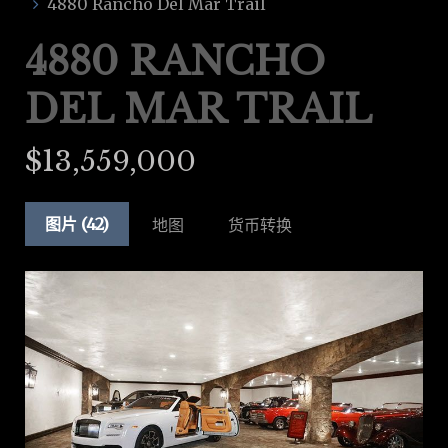
4880 Rancho Del Mar Trail
4880 RANCHO
DEL MAR TRAIL
$13,559,000
图片 (42)
地图
货币转换