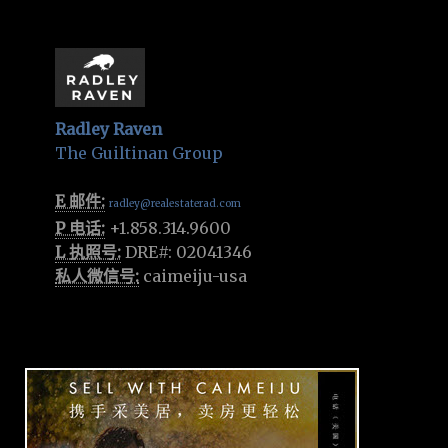
Radley Raven
The Guiltinan Group
E 邮件:
radley@realestaterad.com
P 电话:
+1.858.314.9600
L 执照号:
DRE#: 02041346
私人微信号:
caimeiju-usa