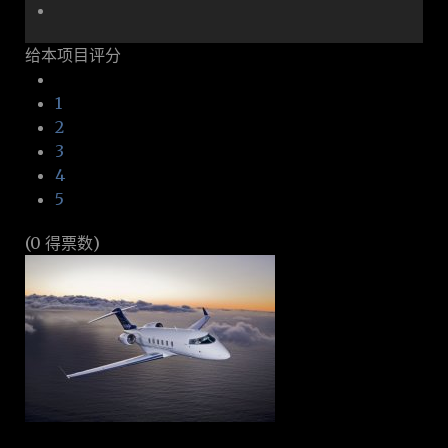
给本项目评分
1
2
3
4
5
(0 得票数)